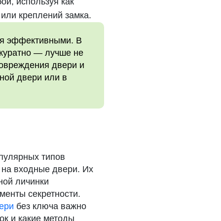
ой, используя как
 или креплений замка.
ся эффективными. В
ккуратно — лучше не
повреждения двери и
нной двери или в
пулярных типов
 на входные двери. Их
ной личинки
ементы секретности.
ери
без ключа важно
ок и какие методы