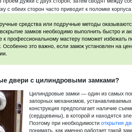
 проем дужки с двух сторон, затем сводят между соб
ку с обеих сторон часто приводит к поломке корпуса
дручные средства или подручные методы оказывают
 вскрытие замков необходимо выполнить быстро и а
е к профессиональному мастеру поможет избежать 
т. Особенно это важно, если замок установлен на це
ии.
ные двери с цилиндровыми замками?
Цилиндровые замки — один из самых по
запорных механизмов, устанавливаемых
конструкция предполагает наличие съем
(сердцевины), в которой и находятся эл
Поэтому при необходимости
открытия дв
понимать, как именно работает такой зам