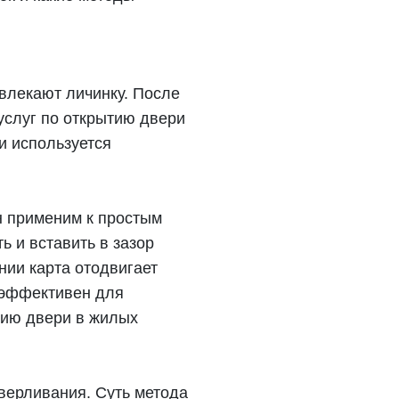
звлекают личинку. После
услуг по открытию двери
и используется
н применим к простым
 и вставить в зазор
нии карта отодвигает
о эффективен для
тию двери в жилых
верливания. Суть метода