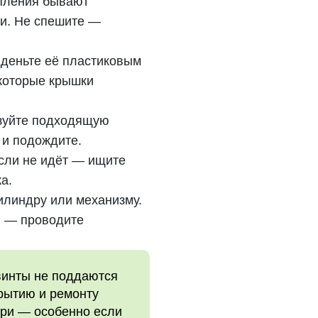
епления бывают
и. Не спешите —
дденьте её пластиковым
екоторые крышки
ьзуйте подходящую
 и подождите.
Если не идёт — ищите
а.
илиндру или механизму.
и — проводите
 винты не поддаются
крытию и ремонту
ери — особенно если