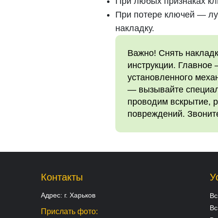
При любых признаках кл
При потере ключей — лу
накладку.
Важно! Снять накладк
инструкции. Главное 
установленного механ
— вызывайте специали
проводим вскрытие, р
повреждений. Звоните
Контакты
У
Адрес:
г. Харьков
Вс
Вс
Прислать фото: