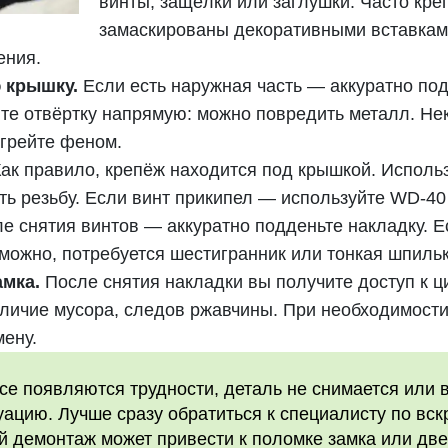
винты, защёлки или заглушки. Часто кр
замаскированы декоративными вставкам
ения.
 крышку.
Если есть наружная часть — аккуратно по
те отвёртку напрямую: можно повредить металл. Н
грейте феном.
ак правило, крепёж находится под крышкой. Испол
ать резьбу. Если винт прикипел — используйте WD-40
е снятия винтов — аккуратно подденьте накладку. 
можно, потребуется шестигранник или тонкая шпильк
мка.
После снятия накладки вы получите доступ к ц
аличие мусора, следов ржавчины. При необходимост
мену.
се появляются трудности, деталь не снимается или
уацию. Лучше сразу обратиться к специалисту по вс
й демонтаж может привести к поломке замка или дв