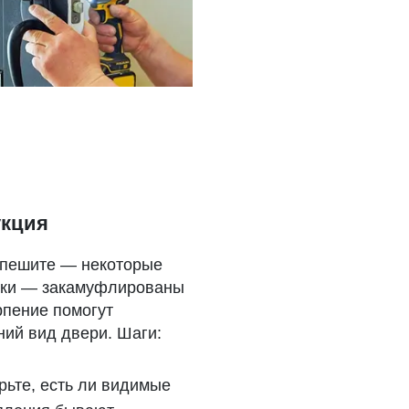
укция
спешите — некоторые
ёлки — закамуфлированы
рпение помогут
ний вид двери. Шаги:
ьте, есть ли видимые