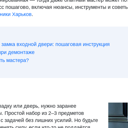
нированная — тогда даже опытный мастер может пот
сс пошагово, включая нюансы, инструменты и советы
ники Харьков
.
у замка входной двери: пошаговая инструкция
при демонтаже
ть мастера?
ладку или дверь, нужно заранее
ы. Простой набор из 2–3 предметов
с задачей без лишних усилий. Но будьте
енять силу, если что-то не поддаётся.