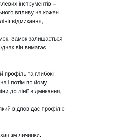
алевих інструментів –
льного впливу на кожен
 лінії відмикання,
амок. Замок залишається
Однак він вимагає
й профіль та глибокі
на і потім по йому
іни до лінії відмикання,
 який відповідає профілю
ханізм личинки.