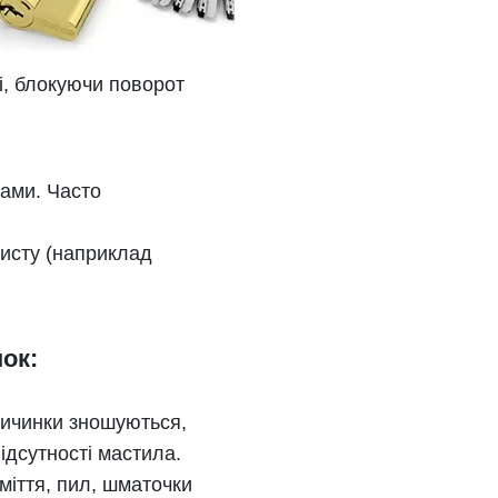
і, блокуючи поворот
зами. Часто
исту (наприклад
ок:
 личинки зношуються,
ідсутності мастила.
міття, пил, шматочки