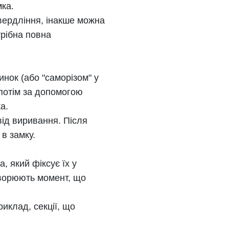
мка.
свердління, інакше можна
трібна повна
нок (або "саморізом" у
 потім за допомогою
а.
від виривання. Після
 в замку.
, який фіксує їх у
творюють момент, що
иклад, секції, що