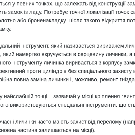
ься у певних точках, що залежать від конструкції за
ть замок із ладу. Потребує точної локалізації точок 
лотно або броненакладку. Після такого відкриття по
амку.
іальний інструмент, який називається виривачем личи
, який намертво вкручується в серцевину личинки, а
ного інструменту личинка виривається з корпусу замк
фективний проти циліндрів без спеціального захисту 
рібна повна заміна личинки і, можливо, ремонт гнізда
 найслабшій точці – зазвичай у місці кріплення гвинта
ього використовуються спеціальні інструменти, що с
учасні личинки часто мають захист від перелому (напр
новна частина залишається на місці).