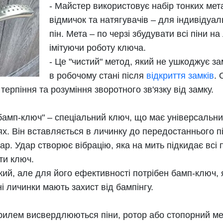
- Майстер використовує набір тонких мет
відмичок та натягувачів – для індивідуа
пін. Мета – по черзі збудувати всі піни на
імітуючи роботу ключа.
- Це "чистий" метод, який не ушкоджує з
в робочому стані після
відкриття замків
. 
терпіння та розуміння зворотного зв'язку від замку.
бамп-ключ" – спеціальний ключ, що має універсальни
іях. Він вставляється в личинку до передостаннього пі
р. Удар створює вібрацію, яка на мить підкидає всі п
ти ключ.
кий, але для його ефективності потрібен бамп-ключ,
ні личинки мають захист від бампінгу.
Дрилем висвердлюються піни, ротор або стопорний ме