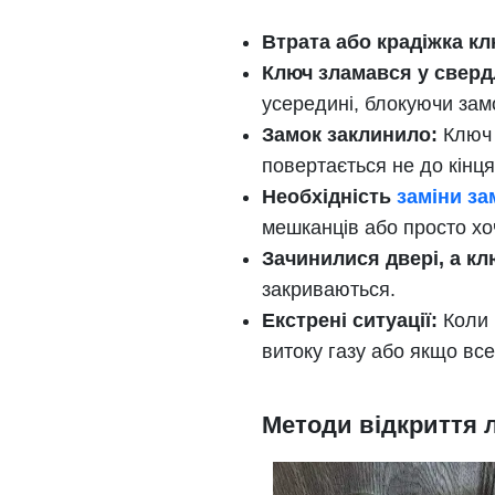
Втрата або крадіжка кл
Ключ зламався у сверд
усередині, блокуючи зам
Замок заклинило:
Ключ 
повертається не до кінця
Необхідність
заміни за
мешканців або просто хо
Зачинилися двері, а кл
закриваються.
Екстрені ситуації:
Коли 
витоку газу або якщо вс
Методи відкриття 