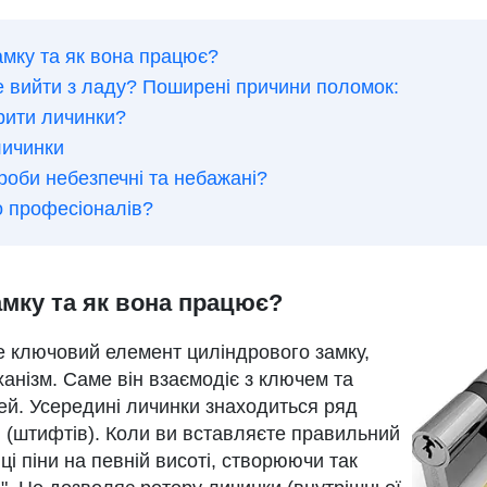
амку та як вона працює?
 вийти з ладу? Поширені причини поломок:
рити личинки?
личинки
роби небезпечні та небажані?
о професіоналів?
амку та як вона працює?
це ключовий елемент циліндрового замку,
анізм. Саме він взаємодіє з ключем та
ей. Усередині личинки знаходиться ряд
в (штифтів). Коли ви вставляєте правильний
ці піни на певній висоті, створюючи так