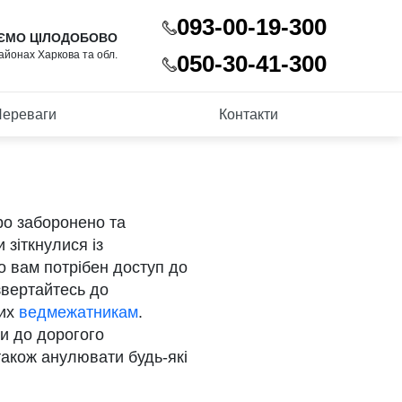
093-00-19-300
ЄМО ЦІЛОДОБОВО
районах Харкова та обл.
050-30-41-300
ереваги
Контакти
оро заборонено та
 зіткнулися із
о вам потрібен доступ до
звертайтесь до
них
ведмежатникам
.
и до дорогого
також анулювати будь-які