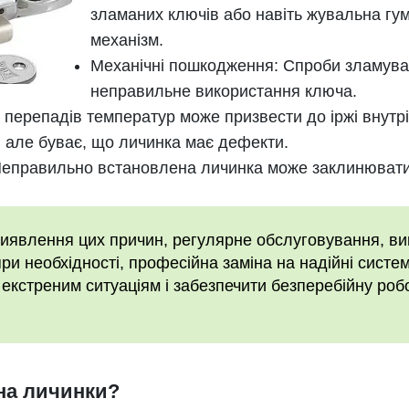
зламаних ключів або навіть жувальна гу
механізм.
Механічні пошкодження: Спроби зламуван
неправильне використання ключа.
а перепадів температур може призвести до іржі внутр
 але буває, що личинка має дефекти.
еправильно встановлена ​​личинка може заклинюват
иявлення цих причин, регулярне обслуговування, ви
при необхідності, професійна заміна на надійні системи
екстреним ситуаціям і забезпечити безперебійну роб
іна личинки?