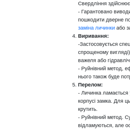
Свердління здійснюєт
- Гарантовано виводи
пошкодити дверне по
заміна личинки
або з
Виривання:
-Застосовується спец
спрощеному вигляді)
важеля або гідравліч
- Руйнівний метод, е
нього також буде пот
Перелом:
- Личинка ламається у
корпусі замка. Для ц
крутить.
- Руйнівний метод. С
відламуються, але ос