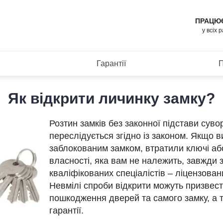
ПРАЦЮ
у всіх 
Гарантії
П
Як відкрити личинку замку?
Розтин замків без законної підстави сув
переслідується згідно із законом. Якщо ви
заблокованим замком, втратили ключі аб
власності, яка вам не належить, завжди 
кваліфікованих спеціалістів – ліцензова
Невмілі спроби відкрити можуть призвест
пошкодження дверей та самого замку, а 
гарантії.