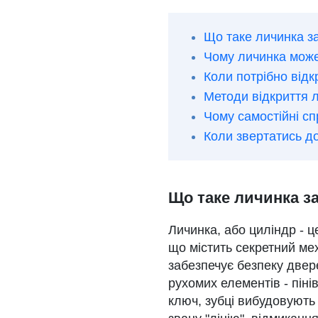
Що таке личинка з
Чому личинка може
Коли потрібно відк
Методи відкриття 
Чому самостійні сп
Коли звертатись д
Що таке личинка з
Личинка, або циліндр - 
що містить секретний мех
забезпечує безпеку двер
рухомих елементів - піні
ключ, зубці вибудовують 