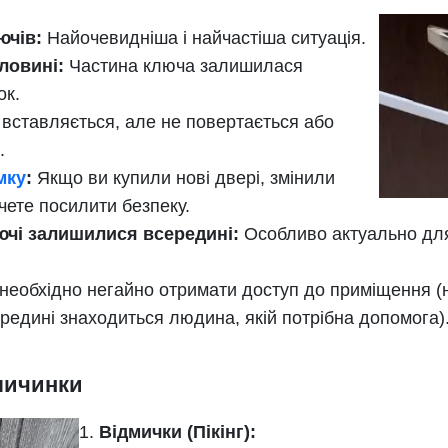
ючів:
Найочевидніша і найчастіша ситуація.
ловині:
Частина ключа залишилася
ок.
вставляється, але не повертається або
.
мку
:
Якщо ви купили нові двері, змінили
чете посилити безпеку.
ючі залишилися всередині:
Особливо актуально для
необхідно негайно отримати доступ до приміщення (н
ередині знаходиться людина, якій потрібна допомога)
личинки
Відмички (Пікінг):