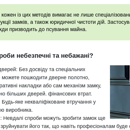
кожен із цих методів вимагає не лише спеціалізовани
укції замків, а також юридичної чистоти дій. Застосу
жди призводить до псування майна.
роби небезпечні та небажані?
верей: Без досвіду та спеціальних
ко можете пошкодити дверне полотно,
ративні накладки або сам механізм замку,
но більших дверей. фінансових втрат.
 Будь-яке некваліфіковане втручання у
ію виробника.
 Невдалі спроби можуть зробити замок ще
 зруйнувати його так, що навіть професіоналам буде 