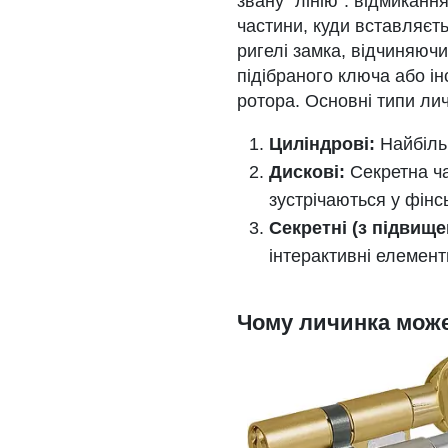
звану "лінію". відмиканн
частини, куди вставляєть
ригелі замка, відчиняюч
підібраного ключа або і
ротора. Основні типи лич
Циліндрові:
Найбіль
Дискові:
Секретна ча
зустрічаються у фінс
Секретні (з підвищ
інтерактивні елемент
Чому личинка може