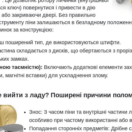
я". Це дозволяє ротору личинки (внутрішньої
ся ключ) повернутися і привести в дію
и або закриваючи двері. Без правильно
нструменту піни залишаються в безладному положенн
инок за конструкцією:
ш поширений тип, де використовуються штифти.
стина складається з дисків, що обертаються з прорі
ьких замках.
еною таємністю):
Включають додаткові елементи зах
и, магнітні вставки) для ускладнення злому.
 вийти з ладу? Поширені причини полом
Знос: З часом піни та внутрішні частини
особливо при частому використанні або в
Попадання сторонніх предметів: Дрібне с