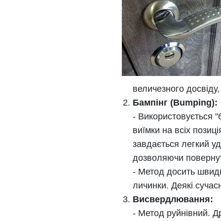
величезного досвіду, 
Бампінг (Bumping):
- Використовується "
виїмки на всіх позиц
завдається легкий уда
дозволяючи поверну
- Метод досить швид
личинки. Деякі сучас
Висвердлювання:
- Метод руйнівний. 