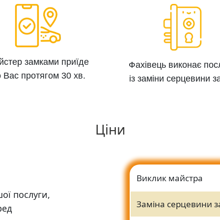
йстер замками приїде
Фахівець виконає пос
 Вас протягом 30 хв.
із заміни серцевини з
Ціни
Виклик майстра
ої послуги,
Заміна серцевини з
ред