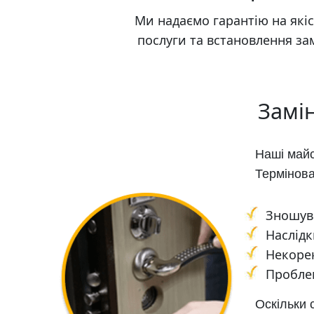
Ми надаємо гарантію на які
послуги та встановлення зам
Замі
Наші майс
Термінова
Зношува
Наслідк
Некорек
Проблем
Оскільки 