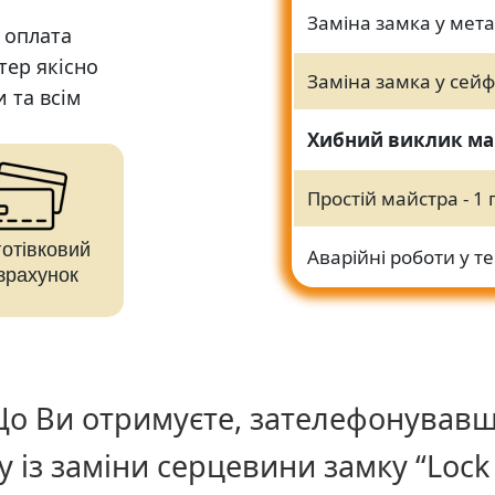
Заміна замка у мет
 оплата
тер якісно
Заміна замка у сей
и та всім
Хибний виклик ма
Простій майстра - 1
готівковий
Аварійні роботи у т
зрахунок
о Ви отримуєте, зателефонував
у із заміни серцевини замку “Lock 