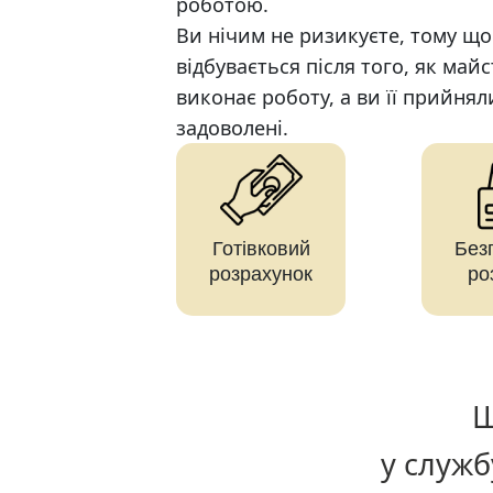
роботою.
Ви нічим не ризикуєте, тому що
відбувається після того, як майс
виконає роботу, а ви її прийнял
задоволені.
Готівковий
Без
розрахунок
ро
Щ
у служб