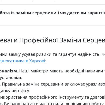
ота із заміни серцевини і чи даєте ви гаранті
еваги Професійної Заміни Серце
ини замку усуває ризики та гарантує надійність, 
дмежатника в Харкові
:
оналізм.
Наші майстри мають необхідні навички та
 установки.
.
Правильна заміна серцевини виключає уразливос
инку чи офісу.
икористання професійного інструменту та довгові
я.
Ви заощаджуєте час та сили, довіряючи роботу 