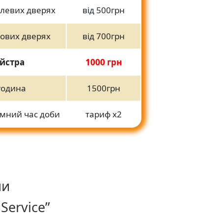
алевих дверях
від 500грн
фових дверях
від 700грн
йстра
1000 грн
 година
1500грн
емний час доби
тариф х2
ши
Service”