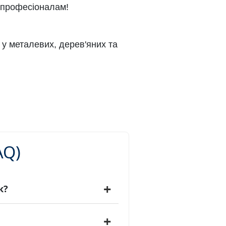
у професіоналам!
у металевих, дерев'яних та
AQ)
к?