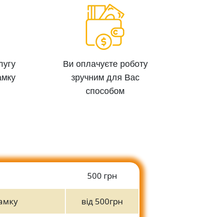
лугу
Ви оплачуєте роботу
амку
зручним для Вас
способом
500 грн
амку
від 500грн