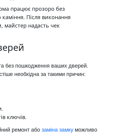
рма працює прозоро без
 каміння. Після виконання
, майстер надасть чек
верей
 та без пошкодження ваших дверей.
стіше необхідна за такими причин:
и.
ів ключів.
ійний ремонт або
заміна замку
можливо