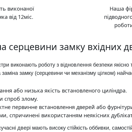
сть виконаної
Наша фі
ка від 12міс.
підводного
роботи
на серцевини замку вхідних д
три виконають роботу з відновлення безпеки якісно
 заміна замку (серцевини чи механізму цілком) найча
ння або низька якість встановленого циліндра.
и спроб злому.
тне первинне встановлення дверей або фурнітур
и, спричинені використанням неякісних дублікат
сучасні двері мають високу стійкість оббивки, самост