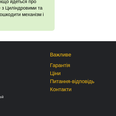
Якщо йдеться про
е з Циліндровими та
ошкодити механізм і
Важливе
Гарантія
Ціни
Питання-відповідь
Контакти
ей