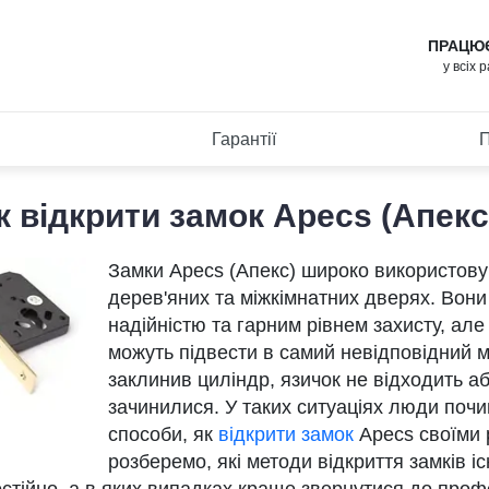
ПРАЦЮ
у всіх 
Гарантії
П
к відкрити замок Apecs (Апекс
Замки Apecs (Апекс) широко використову
дерев'яних та міжкімнатних дверях. Вони
надійністю та гарним рівнем захисту, але 
можуть підвести в самий невідповідний 
заклинив циліндр, язичок не відходить а
зачинилися. У таких ситуаціях люди поч
способи, як
відкрити замок
Apecs своїми р
розберемо, які методи відкриття замків 