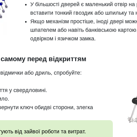
У більшості дверей є маленький отвір на 
вставити тонкий гвоздик або шпильку та 
Якщо механізм простіше, іноді двері мож
шпателем або навіть банківською картою,
одвірком і язичком замка.
самому перед відкриттям
 відмички або дриль, спробуйте:
ття у свердловині.
ило.
ернути ключ обидві сторони, злегка
ятують від зайвої роботи та витрат.