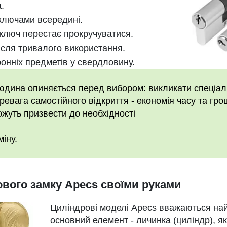
.
 ключами всередині.
ключ перестає прокручуватися.
сля тривалого використання.
онніх предметів у свердловину.
людина опиняється перед вибором: викликати спеціалі
евага самостійного відкриття - економія часу та грош
ожуть призвести до необхідності
міну.
ового замку Apecs своїми руками
Циліндрові моделі Apecs вважаються на
основний елемент - личинка (циліндр), як