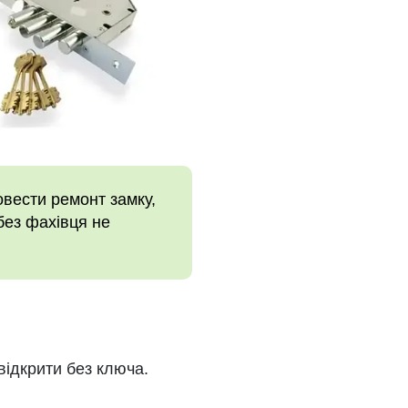
овести ремонт замку,
без фахівця не
 відкрити без ключа.