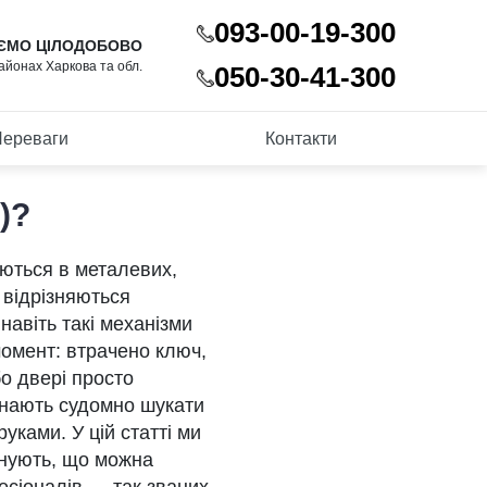
093-00-19-300
ЄМО ЦІЛОДОБОВО
районах Харкова та обл.
050-30-41-300
ереваги
Контакти
)?
ються в металевих,
 відрізняються
навіть такі механізми
момент: втрачено ключ,
бо двері просто
инають судомно шукати
уками. У цій статті ми
існують, що можна