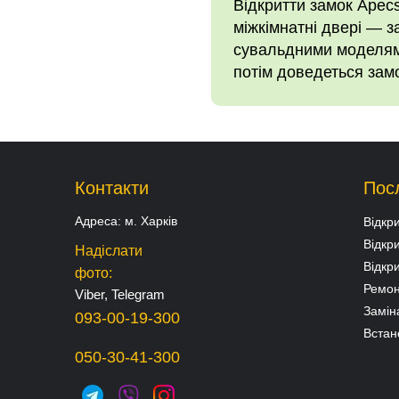
Відкритти замок Apecs
міжкімнатні двері — 
сувальдними моделями
потім доведеться замо
Контакти
Пос
Адреса:
м. Харків
Відкр
Відкр
Надіслати
Відкр
фото:
Ремон
Viber, Telegram
Замін
093-00-19-300
Встан
050-30-41-300