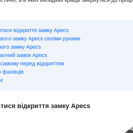
стійно, а в яких випадках краще звернутися до проф
тися відкриття замку Apecs
ового замку Apecs своїми руками
ного замку Apecs
натний замок Apecs
самому перед відкриттям
 фахівців
нє
тися відкриття замку Apecs
: