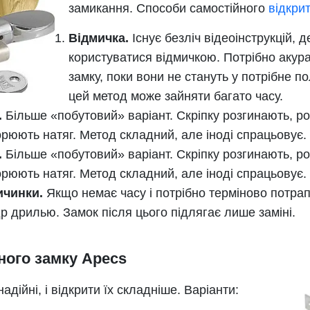
замикання. Способи самостійного
відкри
Відмичка.
Існує безліч відеоінструкцій, д
користуватися відмичкою. Потрібно акура
замку, поки вони не стануть у потрібне п
цей метод може зайняти багато часу.
.
Більше «побутовий» варіант. Скріпку розгинають, роб
рюють натяг. Метод складний, але іноді спрацьовує.
.
Більше «побутовий» варіант. Скріпку розгинають, роб
рюють натяг. Метод складний, але іноді спрацьовує.
чинки.
Якщо немає часу і потрібно терміново потра
 дрилью. Замок після цього підлягає лише заміні.
ного замку Apecs
дійні, і відкрити їх складніше. Варіанти: