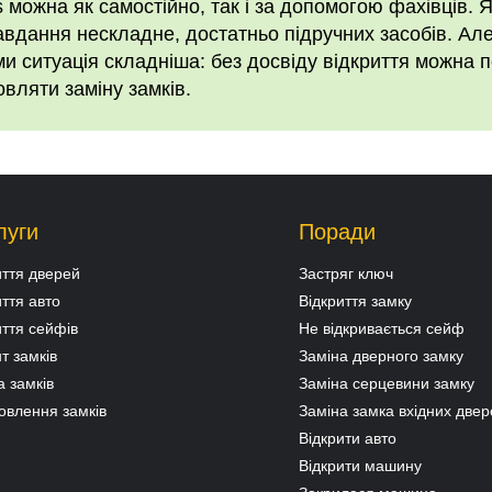
 можна як самостійно, так і за допомогою фахівців. 
завдання нескладне, достатньо підручних засобів. Ал
 ситуація складніша: без досвіду відкриття можна п
вляти заміну замків.
луги
Поради
иття дверей
Застряг ключ
иття авто
Відкриття замку
иття сейфів
Не відкривається сейф
т замків
Заміна дверного замку
а замків
Заміна серцевини замку
овлення замків
Заміна замка вхідних двер
Відкрити авто
Відкрити машину