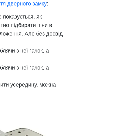
ття дверного замку
:
е показується, як
тно підбирати піни в
оложення. Але без досвід
лячи з неї гачок, а
лячи з неї гачок, а
пити усередину, можна