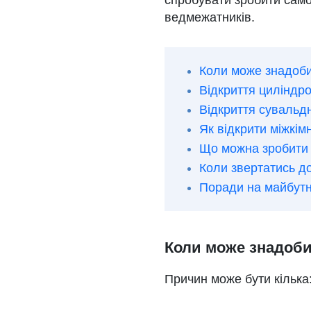
спробувати зробити само
ведмежатників.
Коли може знадоби
Відкриття циліндр
Відкриття сувальд
Як відкрити міжкім
Що можна зробити 
Коли звертатись до
Поради на майбут
Коли може знадоби
Причин може бути кілька