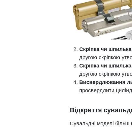
Скріпка чи шпилька
другою скріпкою утво
Скріпка чи шпилька
другою скріпкою утво
Висвердлювання ли
просвердлити циліндр
Відкриття сувальд
Сувальдні моделі більш на