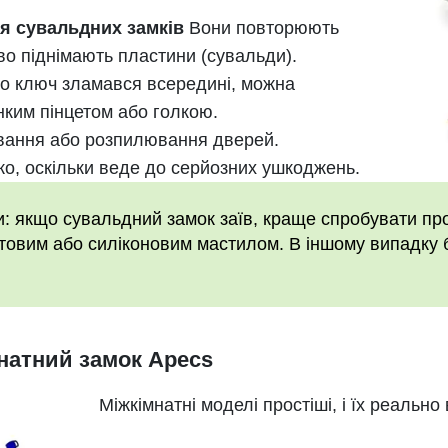
ля сувальдних замків
Вони повторюють
о піднімають пластини (сувальди).
о ключ зламався всередині, можна
нким пінцетом або голкою.
ання або розпилювання дверей.
ко, оскільки веде до серйозних ушкоджень.
и: якщо сувальдний замок заїв, краще спробувати пр
товим або силіконовим мастилом. В іншому випадку 
мнатний замок Apecs
Міжкімнатні моделі простіші, і їх реально