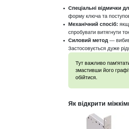
Спеціальні відмички д
форму ключа та поступов
Механічний спосіб:
якщ
спробувати витягнути то
Силовий метод
— вибив
Застосовується дуже рід
Тут важливо пам'ятат
змастивши його графі
обійтися.
Як відкрити міжкі