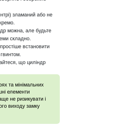
нтрі) зламаний або не
кремо.
др можна, але будьте
хеми складно.
простіше встановити
 гвинтом.
найтеся, що циліндр
рях та мінімальних
шні елементи
аще не ризикувати і
ого виходу замку