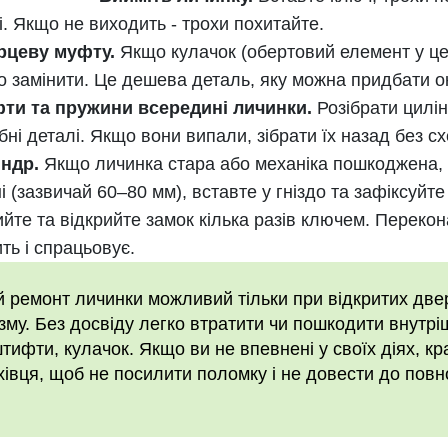
і. Якщо не виходить - трохи похитайте.
рцеву муфту.
Якщо кулачок (обертовий елемент у це
но замінити. Це дешева деталь, яку можна придбати о
фти та пружини всередині личинки.
Розібрати цилін
бні деталі. Якщо вони випали, зібрати їх назад без с
індр.
Якщо личинка стара або механіка пошкоджена, 
і (зазвичай 60–80 мм), вставте у гніздо та зафіксуйте
йте та відкрийте замок кілька разів ключем. Переко
ть і спрацьовує.
 ремонт личинки можливий тільки при відкритих две
му. Без досвіду легко втратити чи пошкодити внутрі
тифти, кулачок. Якщо ви не впевнені у своїх діях, кр
хівця, щоб не посилити поломку і не довести до повн