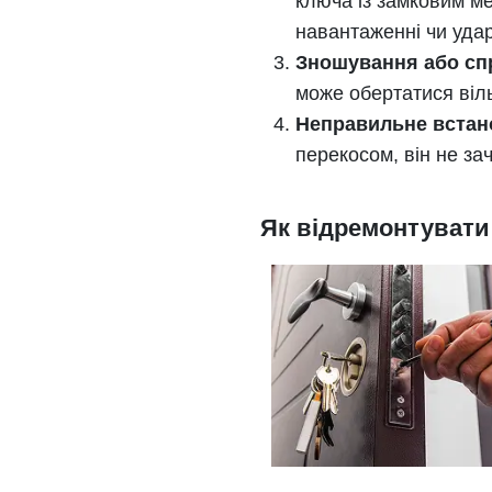
ключа із замковим м
навантаженні чи удар
Зношування або сп
може обертатися віль
Неправильне встан
перекосом, він не за
Як відремонтувати