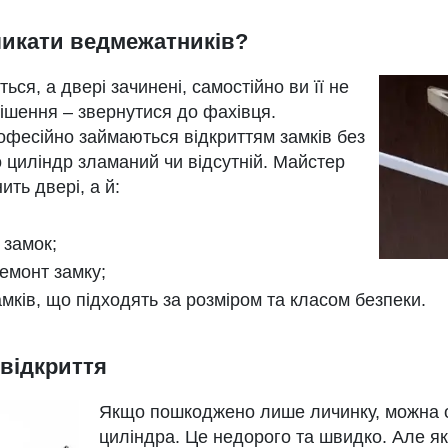
ликати ведмежатників?
ся, а двері зачинені, самостійно ви її не
ішення – звернутися до фахівця.
фесійно займаються відкриттям замків без
 циліндр зламаний чи відсутній. Майстер
ить двері, а й:
 замок;
ремонт замку;
мків, що підходять за розміром та класом безпеки.
 відкриття
Якщо пошкоджено лише личинку, можна 
циліндра. Це недорого та швидко. Але я