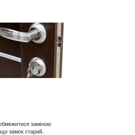
обмежитися заміною
кщо замок старий,