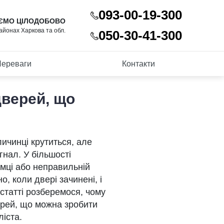
093-00-19-300
ЄМО ЦІЛОДОБОВО
районах Харкова та обл.
050-30-41-300
ереваги
Контакти
дверей, що
личинці крутиться, але
гнал. У більшості
омці або неправильній
, коли двері зачинені, і
 статті розберемося, чому
ерей, що можна зробити
ліста.