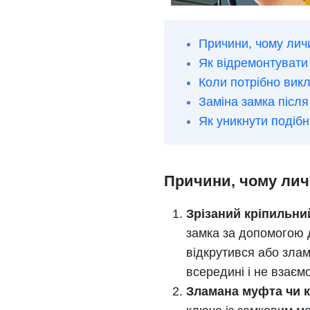
Причини, чому лич
Як відремонтувати
Коли потрібно вик
Заміна замка після
Як уникнути подіб
Причини, чому лич
Зрізаний кріпильний
замка за допомогою 
відкрутився або зла
всередині і не взаємо
Зламана муфта чи к