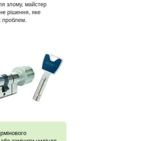
ля злому, майстер
не рішення, яке
х проблем.
ермінового