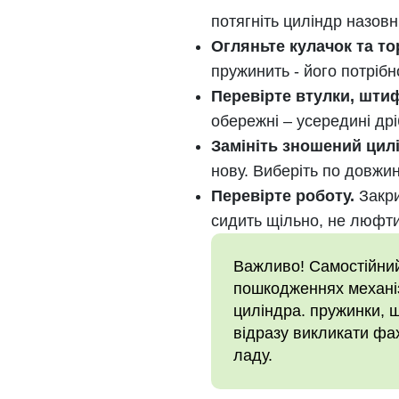
потягніть циліндр назовн
Огляньте кулачок та то
пружинить - його потріб
Перевірте втулки, шти
обережні – усередині дрі
Замініть зношений цил
нову. Виберіть по довжин
Перевірте роботу.
Закри
сидить щільно, не люфти
Важливо! Самостійний
пошкодженнях механіз
циліндра. пружинки, ш
відразу викликати фа
ладу.