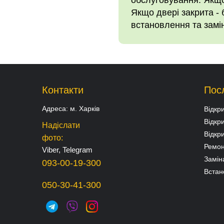
обслуговування. Якщо 
Якщо двері закрита - 
встановлення та замін
Контакти
Пос
Адреса:
м. Харків
Відкр
Відкр
Надіслати
Відкр
фото:
Ремон
Viber, Telegram
Замін
093-00-19-300
Встан
050-30-41-300