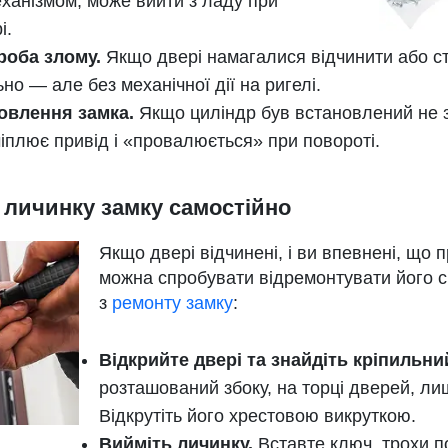
еханізмом, може вийти з ладу при
і.
роба злому.
Якщо двері намагалися відчинити або ст
но — але без механічної дії на ригелі.
овлення замка.
Якщо циліндр був встановлений не з
чіплює привід і «провалюється» при повороті.
 личинку замку самостійно
Якщо двері відчинені, і ви впевнені, що 
можна спробувати відремонтувати його св
з
ремонту замку
:
Відкрийте двері та знайдіть кріпильни
розташований збоку, на торці дверей, лиш
Відкрутіть його хрестовою викруткою.
Вийміть личинку.
Вставте ключ, трохи п