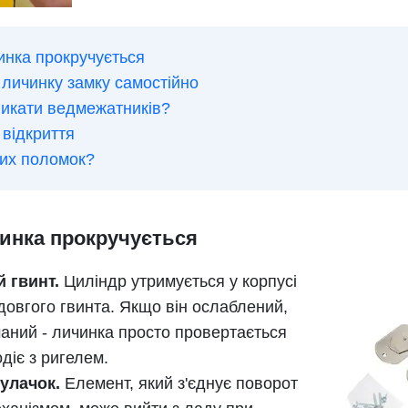
инка прокручується
 личинку замку самостійно
ликати ведмежатників?
 відкриття
них поломок?
инка прокручується
 гвинт.
Циліндр утримується у корпусі
довгого гвинта. Якщо він ослаблений,
маний - личинка просто провертається
діє з ригелем.
улачок.
Елемент, який з'єднує поворот