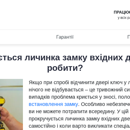
ПРАЦЮ
у всіх 
Гарантії
П
ться личинка замку вхідних 
робити?
Якщо при спробі відчинити двері ключ у 
нічого не відбувається – це тривожний си
випадків проблема криється у зносі, пол
встановлення замку
. Особливо небезпечно
ви не можете потрапити всередину. У цій
прокручується личинка замку вхідних дв
самостійно і коли варто викликати спеціа