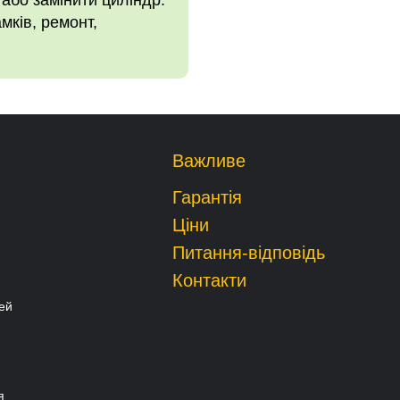
 або замінити циліндр.
мків, ремонт,
Важливе
Гарантія
Ціни
Питання-відповідь
Контакти
ей
я