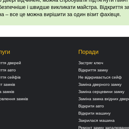
двері відчинені, можна спробувати підтягнути гвинт
безпечніше і швидше викликати майстра. Відкриття за
а – все це можна вирішити за один візит фахівця.
луги
Поради
иття дверей
Застряг ключ
иття авто
Відкриття замку
иття сейфів
Не відкривається сейф
т замків
Заміна дверного замку
а замків
Заміна серцевини замку
овлення замків
Заміна замка вхідних двер
Відкрити авто
Відкрити машину
Закрилася машина
Ремонт замку запалюванн