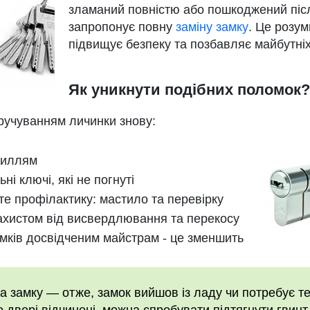
зламаний повністю або пошкоджений піс
запропонує повну
заміну замку
. Це розум
підвищує безпеку та позбавляє майбутні
Як уникнути подібних поломок?
кручуванням личинки знову:
усиллям
і ключі, які не погнуті
те профілактику: мастило та перевірку
ахистом від висвердлювання та перекосу
мків досвідченим майстрам - це зменшить
а замку — отже, замок вийшов із ладу чи потребує т