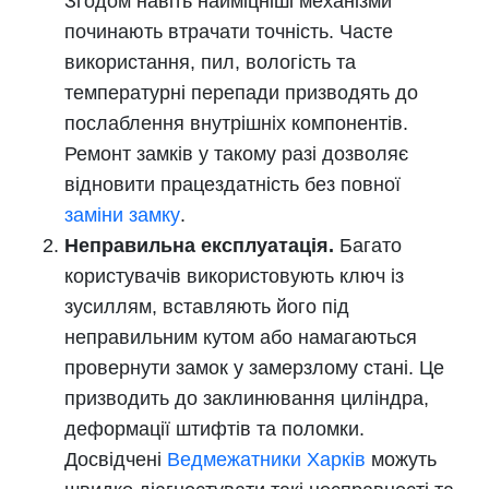
Згодом навіть найміцніші механізми
починають втрачати точність. Часте
використання, пил, вологість та
температурні перепади призводять до
послаблення внутрішніх компонентів.
Ремонт замків у такому разі дозволяє
відновити працездатність без повної
заміни замку
.
Неправильна експлуатація.
Багато
користувачів використовують ключ із
зусиллям, вставляють його під
неправильним кутом або намагаються
провернути замок у замерзлому стані. Це
призводить до заклинювання циліндра,
деформації штифтів та поломки.
Досвідчені
Ведмежатники Харків
можуть