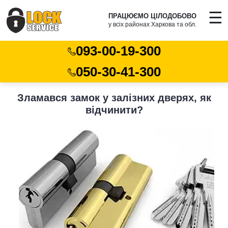
☰
ПРАЦЮЄМО ЦІЛОДОБОВО
у всіх районах Харкова та обл.
093-00-19-300
050-30-41-300
Зламався замок у залізних дверях, як
відчинити?