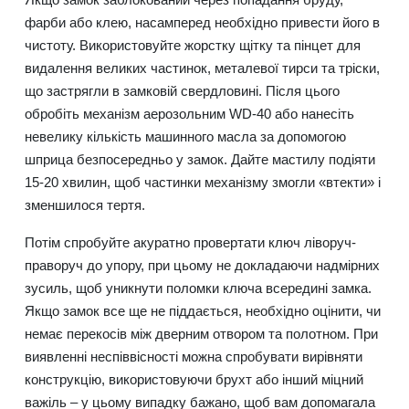
фарби або клею, насамперед необхідно привести його в
чистоту. Використовуйте жорстку щітку та пінцет для
видалення великих частинок, металевої тирси та тріски,
що застрягли в замковій свердловині. Після цього
обробіть механізм аерозольним WD-40 або нанесіть
невелику кількість машинного масла за допомогою
шприца безпосередньо у замок. Дайте мастилу подіяти
15-20 хвилин, щоб частинки механізму змогли «втекти» і
зменшилося тертя.
Потім спробуйте акуратно провертати ключ ліворуч-
праворуч до упору, при цьому не докладаючи надмірних
зусиль, щоб уникнути поломки ключа всередині замка.
Якщо замок все ще не піддається, необхідно оцінити, чи
немає перекосів між дверним отвором та полотном. При
виявленні неспіввісності можна спробувати вирівняти
конструкцію, використовуючи брухт або інший міцний
важіль – у цьому випадку бажано, щоб вам допомагала