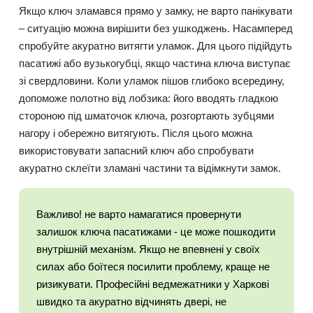
Якщо ключ зламався прямо у замку, не варто панікувати
– ситуацію можна вирішити без ушкоджень. Насамперед
спробуйте акуратно витягти уламок. Для цього підійдуть
пасатижі або вузькогубці, якщо частина ключа виступає
зі свердловини. Коли уламок пішов глибоко всередину,
допоможе полотно від лобзика: його вводять гладкою
стороною під шматочок ключа, розгортають зубцями
нагору і обережно витягують. Після цього можна
використовувати запасний ключ або спробувати
акуратно склеїти зламані частини та відімкнути замок.
Важливо! не варто намагатися провернути
залишок ключа пасатижами - це може пошкодити
внутрішній механізм. Якщо не впевнені у своїх
силах або боїтеся посилити проблему, краще не
ризикувати. Професійні ведмежатники у Харкові
швидко та акуратно відчинять двері, не