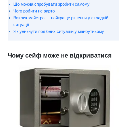
Що можна спробувати зробити самому
Чого робити не варто
Виклик майстра — найкраще рішення у складній
ситуації
Як уникнути подібних ситуацій у майбутньому
Чому сейф може не відкриватися